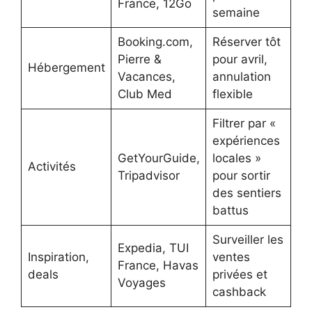
France, 12Go
semaine
Booking.com,
Réserver tôt
Pierre &
pour avril,
Hébergement
Vacances,
annulation
Club Med
flexible
Filtrer par «
expériences
GetYourGuide,
locales »
Activités
Tripadvisor
pour sortir
des sentiers
battus
Surveiller les
Expedia, TUI
Inspiration,
ventes
France, Havas
deals
privées et
Voyages
cashback