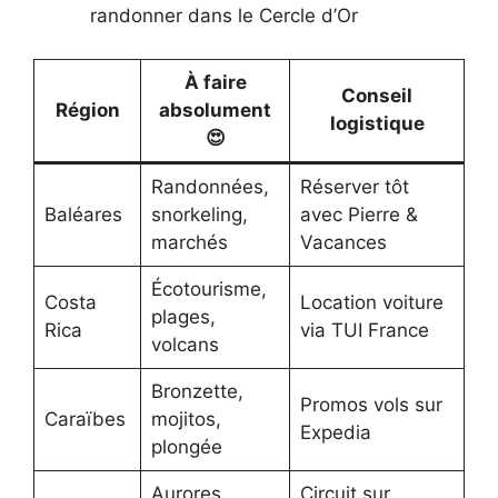
randonner dans le Cercle d’Or
À faire
Conseil
Région
absolument
logistique
😍
Randonnées,
Réserver tôt
Baléares
snorkeling,
avec Pierre &
marchés
Vacances
Écotourisme,
Costa
Location voiture
plages,
Rica
via TUI France
volcans
Bronzette,
Promos vols sur
Caraïbes
mojitos,
Expedia
plongée
Aurores
Circuit sur