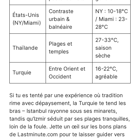
Contraste
NY : 10-18°C
États-Unis
urbain &
/ Miami : 23-
(NY/Miami)
balnéaire
28°C
27-33°C,
Plages et
Thaïlande
saison
temples
sèche
Entre Orient et
16-22°C,
Turquie
Occident
agréable
Si tu es tenté par une expérience où tradition
rime avec dépaysement, la Turquie te tend les
bras – Istanbul rayonne sous ses minarets,
tandis qu’Izmir séduit par ses plages tranquilles,
loin de la foule. Jette un œil sur les bons plans
de Lastminute.com pour te laisser guider vers