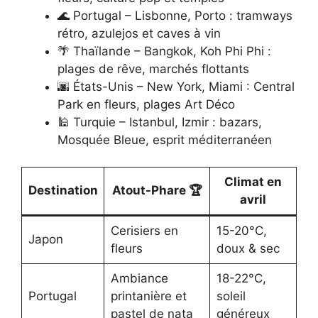
🌊 Portugal – Lisbonne, Porto : tramways
rétro, azulejos et caves à vin
🌴 Thaïlande – Bangkok, Koh Phi Phi :
plages de rêve, marchés flottants
🌆 États-Unis – New York, Miami : Central
Park en fleurs, plages Art Déco
🕌 Turquie – Istanbul, Izmir : bazars,
Mosquée Bleue, esprit méditerranéen
Climat en
Destination
Atout-Phare 🏆
avril
Cerisiers en
15-20°C,
Japon
fleurs
doux & sec
Ambiance
18-22°C,
Portugal
printanière et
soleil
pastel de nata
généreux