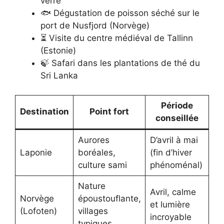
verre
🐟 Dégustation de poisson séché sur le
port de Nusfjord (Norvège)
⏳ Visite du centre médiéval de Tallinn
(Estonie)
🍃 Safari dans les plantations de thé du
Sri Lanka
Période
Destination
Point fort
conseillée
Aurores
D’avril à mai
Laponie
boréales,
(fin d’hiver
culture sami
phénoménal)
Nature
Avril, calme
Norvège
époustouflante,
et lumière
(Lofoten)
villages
incroyable
typiques