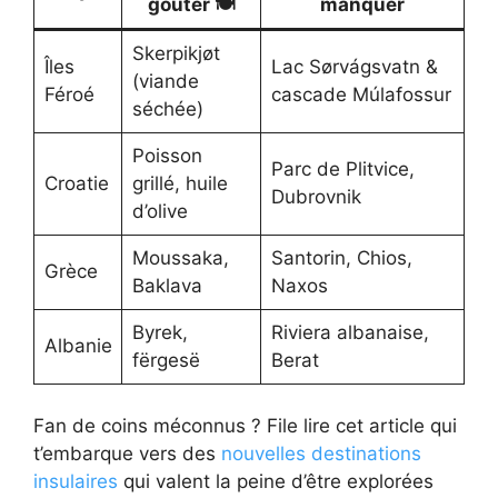
goûter 🍽
manquer
Skerpikjøt
Îles
Lac Sørvágsvatn &
(viande
Féroé
cascade Múlafossur
séchée)
Poisson
Parc de Plitvice,
Croatie
grillé, huile
Dubrovnik
d’olive
Moussaka,
Santorin, Chios,
Grèce
Baklava
Naxos
Byrek,
Riviera albanaise,
Albanie
fërgesë
Berat
Fan de coins méconnus ? File lire cet article qui
t’embarque vers des
nouvelles destinations
insulaires
qui valent la peine d’être explorées