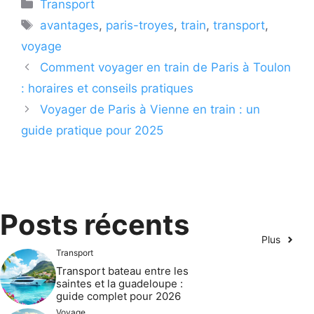
Catégories
Transport
Étiquettes
avantages
,
paris-troyes
,
train
,
transport
,
voyage
Comment voyager en train de Paris à Toulon
: horaires et conseils pratiques
Voyager de Paris à Vienne en train : un
guide pratique pour 2025
Posts récents
Plus
Transport
Transport bateau entre les
saintes et la guadeloupe :
guide complet pour 2026
Voyage