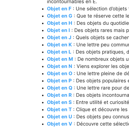
incontournables en E.
Objet en F
: Une sélection d’objets 
Objet en G
: Que te réserve cette le
Objet en H
: Des objets du quotidi
Objet en I
: Des objets rares mais p
Objet en J
: Quels objets se cachent
Objet en K
: Une lettre peu commun
Objet en L
: Des objets pratiques, d
Objet en M
: De nombreux objets uti
Objet en N
: Viens explorer les ob
Objet en O
: Une lettre pleine de d
Objet en P
: Des objets populaires 
Objet en Q
: Une lettre rare pour 
Objet en R
: Des objets incontournab
Objet en S
: Entre utilité et curiosi
Objet en T
: Clique et découvre les 
Objet en U
: Des objets peu connus
Objet en V
: Découvre cette sélecti