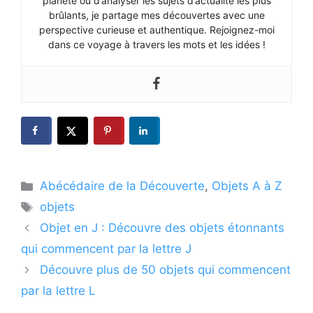
planète ou d’analyser les sujets d’actualité les plus
brûlants, je partage mes découvertes avec une
perspective curieuse et authentique. Rejoignez-moi
dans ce voyage à travers les mots et les idées !
Catégories
Abécédaire de la Découverte
,
Objets A à Z
Étiquettes
objets
Objet en J : Découvre des objets étonnants
qui commencent par la lettre J
Découvre plus de 50 objets qui commencent
par la lettre L