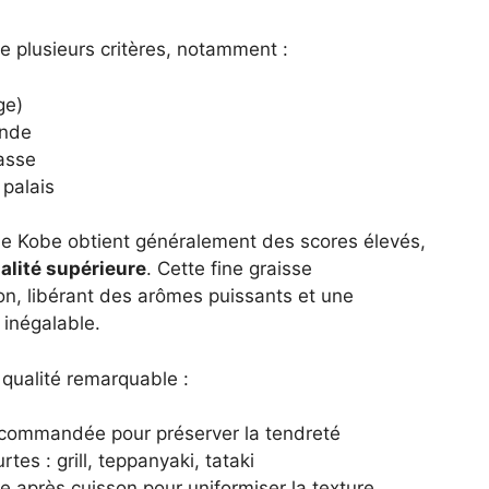
 plusieurs critères, notamment :
ge)
ande
casse
 palais
 de Kobe obtient généralement des scores élevés,
alité supérieure
. Cette fine graisse
on, libérant des arômes puissants et une
inégalable.
 qualité remarquable :
commandée pour préserver la tendreté
es : grill, teppanyaki, tataki
 après cuisson pour uniformiser la texture