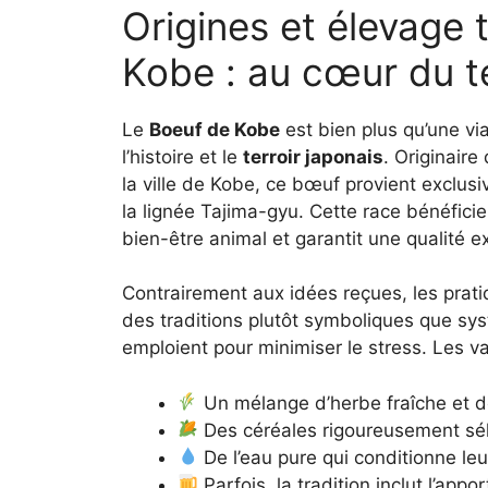
Origines et élevage 
Kobe : au cœur du te
Le
Boeuf de Kobe
est bien plus qu’une vi
l’histoire et le
terroir japonais
. Originair
la ville de Kobe, ce bœuf provient exclus
la lignée Tajima-gyu. Cette race bénéficie
bien-être animal et garantit une qualité e
Contrairement aux idées reçues, les pra
des traditions plutôt symboliques que sy
emploient pour minimiser le stress. Les v
Un mélange d’herbe fraîche et d
Des céréales rigoureusement sé
De l’eau pure qui conditionne l
Parfois, la tradition inclut l’appo