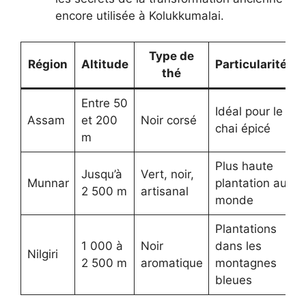
encore utilisée à Kolukkumalai.
Type de
Région
Altitude
Particularité
É
thé
Entre 50
Idéal pour le
Assam
et 200
Noir corsé
chai épicé
m
Plus haute
Jusqu’à
Vert, noir,
Munnar
plantation au
2 500 m
artisanal
monde
Plantations
1 000 à
Noir
dans les
Nilgiri
2 500 m
aromatique
montagnes
bleues