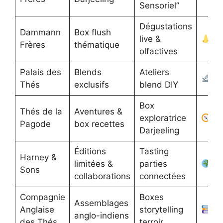
Sensoriel”
Dégustations
Dammann
Box flush
live &
Frères
thématique
olfactives
Palais des
Blends
Ateliers
Thés
exclusifs
blend DIY
Box
Thés de la
Aventures &
exploratrice
Pagode
box recettes
Darjeeling
Éditions
Tasting
Harney &
limitées &
parties
Sons
collaborations
connectées
Compagnie
Boxes
Assemblages
Anglaise
storytelling
anglo-indiens
des Thés
terroir