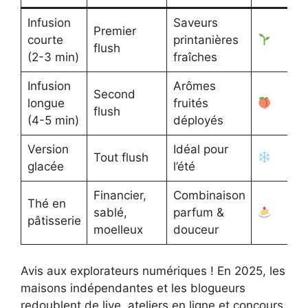
Infusion
Saveurs
Premier
courte
printanières
flush
(2-3 min)
fraîches
Infusion
Arômes
Second
longue
fruités
flush
(4-5 min)
déployés
Version
Idéal pour
Tout flush
glacée
l’été
Financier,
Combinaison
Thé en
sablé,
parfum &
pâtisserie
moelleux
douceur
Avis aux explorateurs numériques ! En 2025, les
maisons indépendantes et les blogueurs
redoublent de live, ateliers en ligne et concours