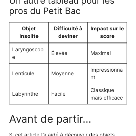
Un autre tableau pour les
pros du Petit Bac
Objet
Difficulté à
Impact sur le
insolite
deviner
score
Laryngoscop
Élevée
Maximal
e
Impressionna
Lenticule
Moyenne
nt
Classique
Labyrinthe
Facile
mais efficace
Avant de partir…
Si cet article t’a aidé à découvrir des objets