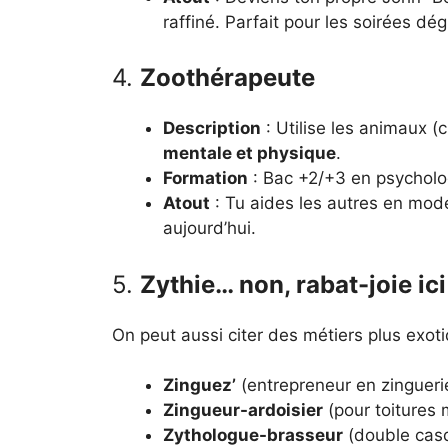
raffiné. Parfait pour les soirées dég
4.
Zoothérapeute
Description
: Utilise les animaux (
mentale et physique
.
Formation
: Bac +2/+3 en psycholog
Atout
: Tu aides les autres en mod
aujourd’hui.
5.
Zythie… non, rabat-joie ic
On peut aussi citer des métiers plus exot
Zinguez’
(entrepreneur en zingueri
Zingueur-ardoisier
(pour toitures 
Zythologue-brasseur
(double casq