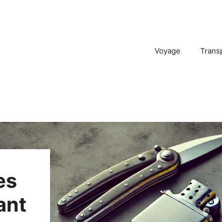
Voyage
Trans
es
ant