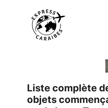
Aller
au
contenu
Liste complète d
objets commenç