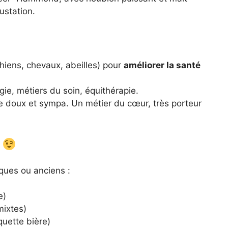
ustation.
chiens, chevaux, abeilles) pour
améliorer la santé
ie, métiers du soin, équithérapie.
e doux et sympa. Un métier du cœur, très porteur
i
iques ou anciens :
e)
mixtes)
uette bière)