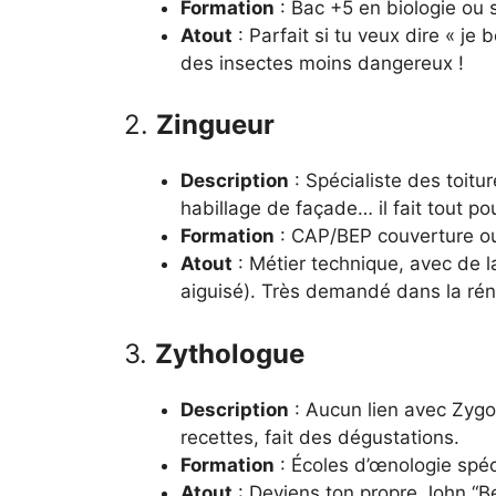
Formation
: Bac +5 en biologie ou 
Atout
: Parfait si tu veux dire « j
des insectes moins dangereux !
2.
Zingueur
Description
: Spécialiste des toitu
habillage de façade… il fait tout po
Formation
: CAP/BEP couverture ou 
Atout
: Métier technique, avec de la
aiguisé). Très demandé dans la rén
3.
Zythologue
Description
: Aucun lien avec Zygo
recettes, fait des dégustations.
Formation
: Écoles d’œnologie spéc
Atout
: Deviens ton propre John “