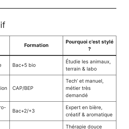
if
Pourquoi c’est stylé
Formation
?
Étudie les animaux,
e
Bac+5 bio
terrain & labo
Tech’ et manuel,
ion
CAP/BEP
métier très
demandé
ro-
Expert en bière,
Bac+2/+3
créatif & aromatique
Thérapie douce