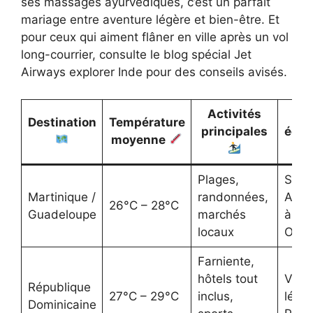
ses massages ayurvédiques, c’est un parfait
mariage entre aventure légère et bien-être. Et
pour ceux qui aiment flâner en ville après un vol
long-courrier, consulte le blog spécial Jet
Airways explorer Inde pour des conseils avisés.
Activités
Co
Destination
Température
principales
équi
moyenne
Plages,
Sand
Martinique /
randonnées,
Aigle
26°C – 28°C
Guadeloupe
marchés
à do
locaux
Ospr
Farniente,
hôtels tout
Vête
République
27°C – 29°C
inclus,
léger
Dominicaine