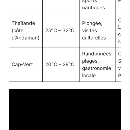
sports
Pata
nautiques
Chap
Thaïlande
Plongée,
Lafu
(côte
25°C – 32°C
visites
crèm
d’Andaman)
culturelles
solai
Randonnées,
Chau
plages,
Salo
Cap-Vert
20°C – 28°C
gastronomie
veste
locale
Pata