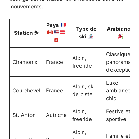
mouvements.
Pays
Type de
Ambiance
Station ⛷️
ski
Classique,
Alpin,
Chamonix
France
panoramas
freeride
d’exception
Luxe,
Alpin, ski
Courchevel
France
ambiance
de piste
chic
Alpin,
Festive et
St. Anton
Autriche
freeride
sportive
Alpin,
Famille et