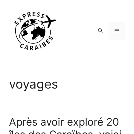
Aller
au
contenu
Menu
voyages
Après avoir exploré 20