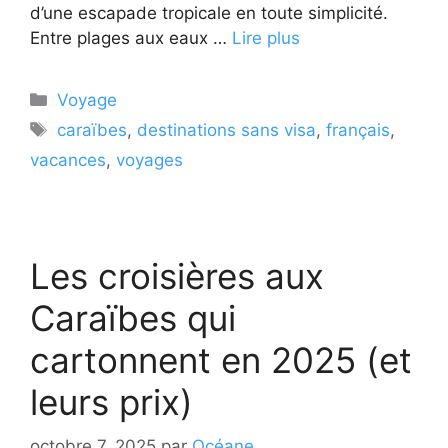
d’une escapade tropicale en toute simplicité.
Entre plages aux eaux …
Lire plus
Catégories
Voyage
Étiquettes
caraïbes
,
destinations sans visa
,
français
,
vacances
,
voyages
Les croisières aux
Caraïbes qui
cartonnent en 2025 (et
leurs prix)
octobre 7, 2025
par
Océane