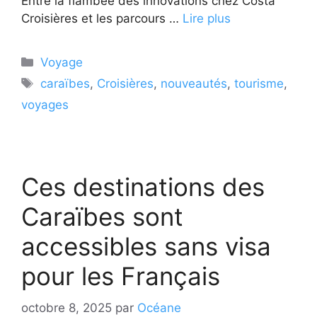
Entre la flambée des innovations chez Costa
Croisières et les parcours …
Lire plus
Catégories
Voyage
Étiquettes
caraïbes
,
Croisières
,
nouveautés
,
tourisme
,
voyages
Ces destinations des
Caraïbes sont
accessibles sans visa
pour les Français
octobre 8, 2025
par
Océane