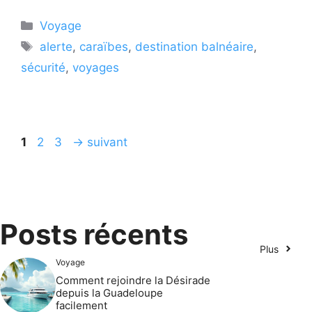
Catégories
Voyage
Étiquettes
alerte
,
caraïbes
,
destination balnéaire
,
sécurité
,
voyages
Page
Page
Page
1
2
3
→
suivant
Posts récents
Plus
Voyage
Comment rejoindre la Désirade
depuis la Guadeloupe
facilement