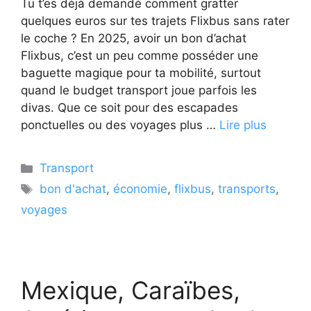
Tu t’es déjà demandé comment gratter
quelques euros sur tes trajets Flixbus sans rater
le coche ? En 2025, avoir un bon d’achat
Flixbus, c’est un peu comme posséder une
baguette magique pour ta mobilité, surtout
quand le budget transport joue parfois les
divas. Que ce soit pour des escapades
ponctuelles ou des voyages plus …
Lire plus
Catégories
Transport
Étiquettes
bon d'achat
,
économie
,
flixbus
,
transports
,
voyages
Mexique, Caraïbes,