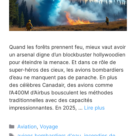
Quand les forêts prennent feu, mieux vaut avoir
un arsenal digne d’un blockbuster hollywoodien
pour éteindre la menace. Et dans ce rôle de
super-héros des cieux, les avions bombardiers
d’eau ne manquent pas de panache. En plus
des célèbres Canadair, des avions comme
l’A400M d’Airbus bousculent les méthodes
traditionnelles avec des capacités
impressionnantes. En 2025, …
Lire plus
Catégories
Aviation
,
Voyage
Étiquettes
avions bombardiers d'eau
,
incendies de