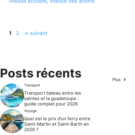
vitesse actuelle
,
vitesse des avions
Page
Page
1
2
→
suivant
Posts récents
Plus
Transport
Transport bateau entre les
saintes et la guadeloupe :
guide complet pour 2026
Voyage
Quel est le prix d’un ferry entre
Saint-Martin et Saint-Barth en
2026 ?