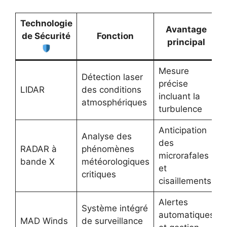
Technologie
Avantage
de Sécurité
Fonction
principal
Mesure
Détection laser
précise
LIDAR
des conditions
incluant la
atmosphériques
turbulence
Anticipation
Analyse des
des
RADAR à
phénomènes
microrafales
bande X
météorologiques
et
critiques
cisaillements
Alertes
Système intégré
automatiques
MAD Winds
de surveillance