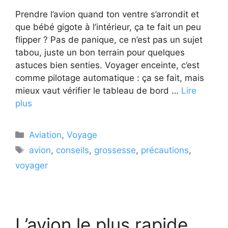
Prendre l’avion quand ton ventre s’arrondit et
que bébé gigote à l’intérieur, ça te fait un peu
flipper ? Pas de panique, ce n’est pas un sujet
tabou, juste un bon terrain pour quelques
astuces bien senties. Voyager enceinte, c’est
comme pilotage automatique : ça se fait, mais
mieux vaut vérifier le tableau de bord …
Lire
plus
Catégories
Aviation
,
Voyage
Étiquettes
avion
,
conseils
,
grossesse
,
précautions
,
voyager
L’avion le plus rapide