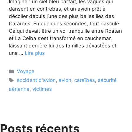
Imagine : un ciel bleu parfait, les vagues qui
dansent en contrebas, et un avion prêt à
décoller depuis l’une des plus belles îles des
Caraïbes. En quelques secondes, tout bascule.
Ce qui devait être un vol tranquille entre Roatan
et La Ceiba s’est transformé en cauchemar,
laissant derrière lui des familles dévastées et
une …
Lire plus
Catégories
Voyage
Étiquettes
accident d'avion
,
avion
,
caraïbes
,
sécurité
aérienne
,
victimes
Posts récents