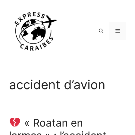
Aller
au
contenu
Menu
accident d’avion
« Roatan en