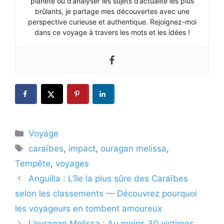
planète ou d’analyser les sujets d’actualité les plus
brûlants, je partage mes découvertes avec une
perspective curieuse et authentique. Rejoignez-moi
dans ce voyage à travers les mots et les idées !
Catégories
Voyage
Étiquettes
caraïbes
,
impact
,
ouragan melissa
,
Tempête
,
voyages
Anguilla : L’île la plus sûre des Caraïbes
selon les classements — Découvrez pourquoi
les voyageurs en tombent amoureux
L’ouragan Melissa : Au moins 30 victimes