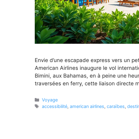
Envie d’une escapade express vers un peti
American Airlines inaugure le vol internati
Bimini, aux Bahamas, en à peine une heure
traversées en ferry, cette liaison directe
Catégories
Voyage
Étiquettes
accessibilité
,
american airlines
,
caraïbes
,
desti