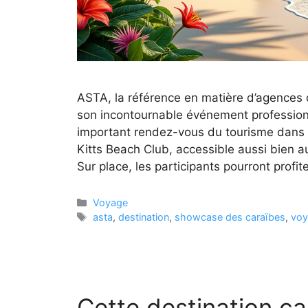
ASTA, la référence en matière d’agence
son incontournable événement profession
important rendez-vous du tourisme dans la
Kitts Beach Club, accessible aussi bien 
Sur place, les participants pourront profi
Catégories
Voyage
Étiquettes
asta
,
destination
,
showcase des caraïbes
,
voy
Cette destination ca