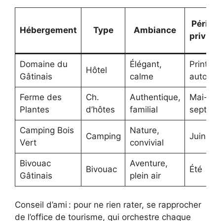
Périod
Hébergement
Type
Ambiance
privilég
Domaine du
Élégant,
Printem
Hôtel
Gâtinais
calme
automn
Ferme des
Ch.
Authentique,
Mai-
Plantes
d’hôtes
familial
septem
Camping Bois
Nature,
Camping
Juin-ao
Vert
convivial
Bivouac
Aventure,
Bivouac
Été
Gâtinais
plein air
Conseil d’ami : pour ne rien rater, se rapprocher
de l’office de tourisme, qui orchestre chaque