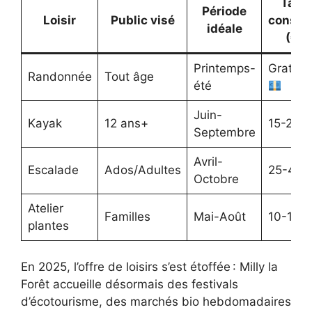
Tarif
Période
Loisir
Public visé
conseil
idéale
(€)
Printemps-
Gratuit
Randonnée
Tout âge
été
Juin-
Kayak
12 ans+
15-20
Septembre
Avril-
Escalade
Ados/Adultes
25-40
Octobre
Atelier
Familles
Mai-Août
10-15
plantes
En 2025, l’offre de loisirs s’est étoffée : Milly la
Forêt accueille désormais des festivals
d’écotourisme, des marchés bio hebdomadaires