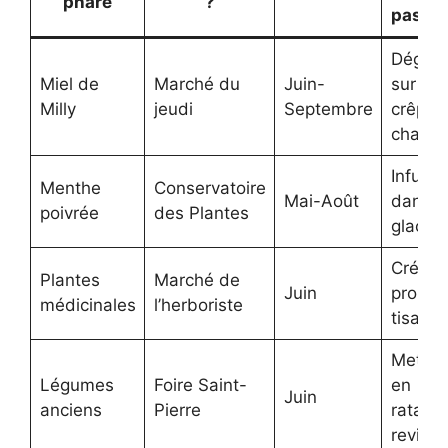
phare
?
passi
Dégust
Miel de
Marché du
Juin-
sur un
Milly
jeudi
Septembre
crêpe
chaud
Infuser
Menthe
Conservatoire
Mai-Août
dans l’
poivrée
des Plantes
glacée
Créer 
Plantes
Marché de
Juin
propre
médicinales
l’herboriste
tisane
Mets-l
Légumes
Foire Saint-
en
Juin
anciens
Pierre
ratatou
revisit