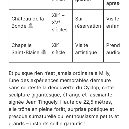
après-mid
XIIIᵉ –
Château de la
Sur
Visite av
XVᵉ
Bonde
réservation
enfants
siècles
Chapelle
XIIᵉ
Visite
Prendre
Saint-Blaise
siècle
artistique
audiogui
Et puisque rien n’est jamais ordinaire à Milly,
l’une des expériences mémorables demeure
sans conteste la découverte du Cyclop, cette
sculpture gigantesque, étrange et fascinante
signée Jean Tinguely. Haute de 22,5 mètres,
elle trône en pleine forêt, surprise poétique et
presque surnaturelle qui enthousiasme petits et
grands – instants selfie garantis !