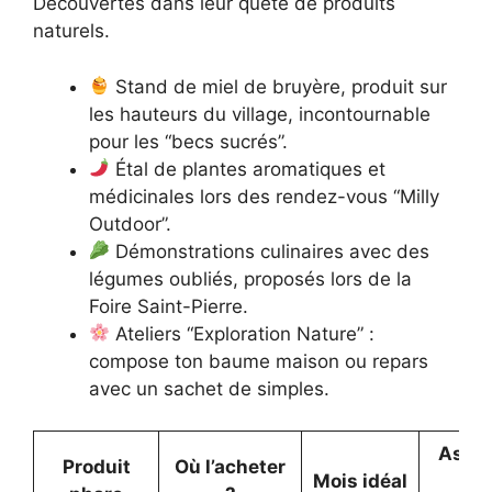
Découvertes dans leur quête de produits
naturels.
Stand de miel de bruyère, produit sur
les hauteurs du village, incontournable
pour les “becs sucrés”.
Étal de plantes aromatiques et
médicinales lors des rendez-vous “Milly
Outdoor”.
Démonstrations culinaires avec des
légumes oubliés, proposés lors de la
Foire Saint-Pierre.
Ateliers “Exploration Nature” :
compose ton baume maison ou repars
avec un sachet de simples.
Astu
Produit
Où l’acheter
Mois idéal
du