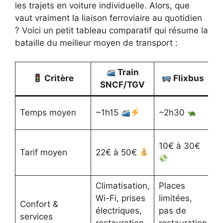
les trajets en voiture individuelle. Alors, que
vaut vraiment la liaison ferroviaire au quotidien
? Voici un petit tableau comparatif qui résume la
bataille du meilleur moyen de transport :
Train
Critère
Flixbus
SNCF/TGV
C
~
Temps moyen
~1h15
~2h30
t
V
10€ à 30€
Tarif moyen
22€ à 50€
c
Climatisation,
Places
Wi-Fi, prises
limitées,
Confort &
C
électriques,
pas de
services
s