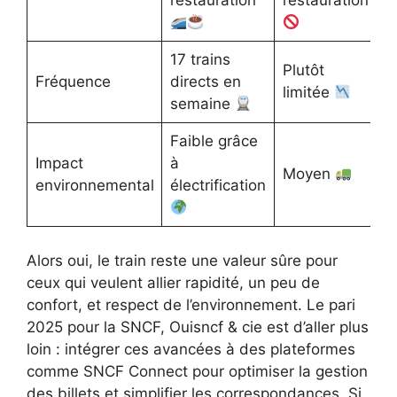
restauration
restauration
17 trains
Plutôt
Fréquence
directs en
À
limitée
semaine
Faible grâce
Impact
à
I
Moyen
environnemental
électrification
u
Alors oui, le train reste une valeur sûre pour
ceux qui veulent allier rapidité, un peu de
confort, et respect de l’environnement. Le pari
2025 pour la SNCF, Ouisncf & cie est d’aller plus
loin : intégrer ces avancées à des plateformes
comme SNCF Connect pour optimiser la gestion
des billets et simplifier les correspondances. Si