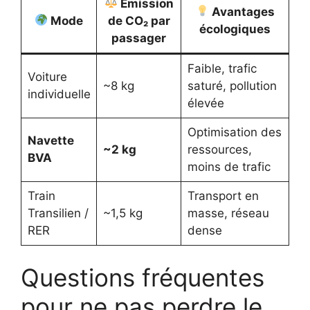
Emission
Avantages
Mode
de CO₂ par
écologiques
passager
Faible, trafic
Voiture
~8 kg
saturé, pollution
individuelle
élevée
Optimisation des
Navette
~2 kg
ressources,
BVA
moins de trafic
Train
Transport en
Transilien /
~1,5 kg
masse, réseau
RER
dense
Questions fréquentes
pour ne pas perdre le