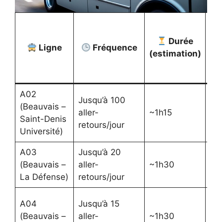
T
Durée
Ligne
Fréquence
A
(estimation)
S
(A
A02
Jusqu’à 100
(Beauvais –
aller-
~1h15
17
Saint-Denis
retours/jour
Université)
A03
Jusqu’à 20
(Beauvais –
aller-
~1h30
17
La Défense)
retours/jour
A04
Jusqu’à 15
(Beauvais –
aller-
~1h30
17