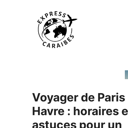
Aller
au
contenu
Voyager de Paris
Havre : horaires e
astuces pour un