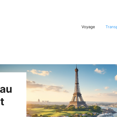
Voyage
Trans
 au
t