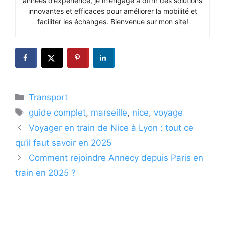
années d’expérience, je m’engage à offrir des solutions
innovantes et efficaces pour améliorer la mobilité et
faciliter les échanges. Bienvenue sur mon site!
Catégories
Transport
Étiquettes
guide complet
,
marseille
,
nice
,
voyage
Voyager en train de Nice à Lyon : tout ce
qu’il faut savoir en 2025
Comment rejoindre Annecy depuis Paris en
train en 2025 ?