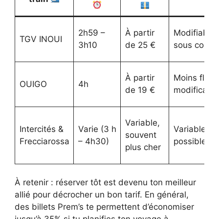
2h59 –
À partir
Modifiable
TGV INOUI
3h10
de 25 €
sous condit
À partir
Moins flexib
OUIGO
4h
de 19 €
modificatio
Variable,
Intercités &
Varie (3 h
Variable, 
souvent
Frecciarossa
– 4h30)
possible
plus cher
À retenir : réserver tôt est devenu ton meilleur
allié pour décrocher un bon tarif. En général,
des billets Prem’s te permettent d’économiser