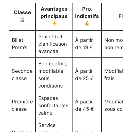
Avantages
Prix
Classe
principaux
indicatifs
Flexi
Prix réduit,
Billet
À partir
Non modifi
planification
Prem’s
de 19 €
non rembou
avancée
Bon confort,
Seconde
modifiable
À partir
Modifiable
classe
sous
de 25 €
frais
conditions
Espaces
Première
À partir
Modifiable
confortables,
classe
de 45 €
sous condit
calme
Service