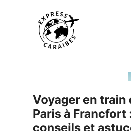
Aller
au
contenu
Voyager en train
Paris à Francfort 
conseils et astu