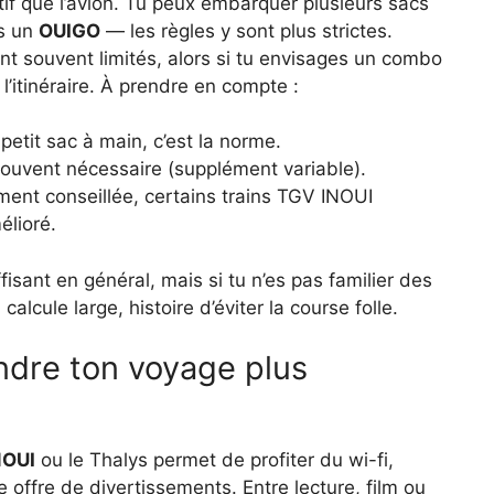
tif que l’avion. Tu peux embarquer plusieurs sacs
ds un
OUIGO
— les règles y sont plus strictes.
nt souvent limités, alors si tu envisages un combo
r l’itinéraire. À prendre en compte :
etit sac à main, c’est la norme.
souvent nécessaire (supplément variable).
ment conseillée, certains trains TGV INOUI
élioré.
fisant en général, mais si tu n’es pas familier des
lcule large, histoire d’éviter la course folle.
ndre ton voyage plus
NOUI
ou le Thalys permet de profiter du wi-fi,
 offre de divertissements. Entre lecture, film ou