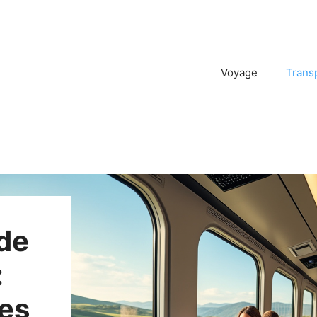
Voyage
Trans
 de
:
ces