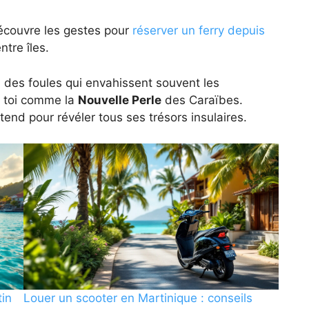
 découvre les gestes pour
réserver un ferry depuis
tre îles.
in des foules qui envahissent souvent les
à toi comme la
Nouvelle Perle
des Caraïbes.
ttend pour révéler tous ses trésors insulaires.
tin
Louer un scooter en Martinique : conseils