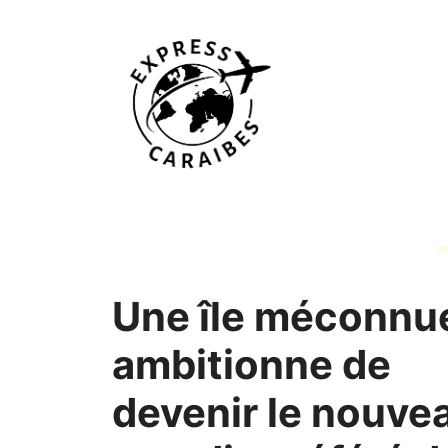
Aller
au
contenu
Une île méconnu
ambitionne de
devenir le nouve