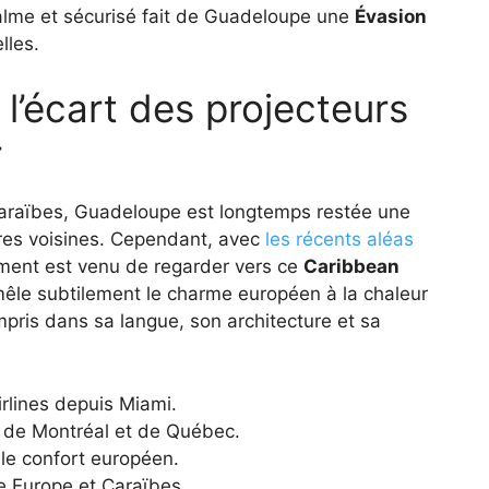
alme et sécurisé fait de Guadeloupe une
Évasion
lles.
 l’écart des projecteurs
r
 Caraïbes, Guadeloupe est longtemps restée une
bres voisines. Cependant, avec
les récents aléas
ment est venu de regarder vers ce
Caribbean
, mêle subtilement le charme européen à la chaleur
mpris dans sa langue, son architecture et sa
rlines depuis Miami.
ir de Montréal et de Québec.
 le confort européen.
e Europe et Caraïbes.