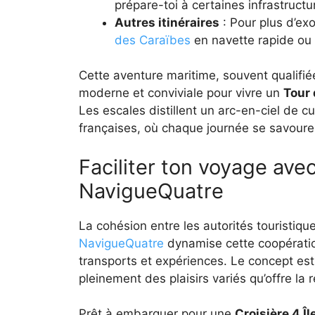
prépare-toi à certaines infrastructu
Autres itinéraires
: Pour plus d’ex
des Caraïbes
en navette rapide ou e
Cette aventure maritime, souvent qualifi
moderne et conviviale pour vivre un
Tour 
Les escales distillent un arc-en-ciel de c
françaises, où chaque journée se savour
Faciliter ton voyage avec
NavigueQuatre
La cohésion entre les autorités touristiq
NavigueQuatre
dynamise cette coopératio
transports et expériences. Le concept est 
pleinement des plaisirs variés qu’offre la 
Prêt à embarquer pour une
Croisière 4 Îl