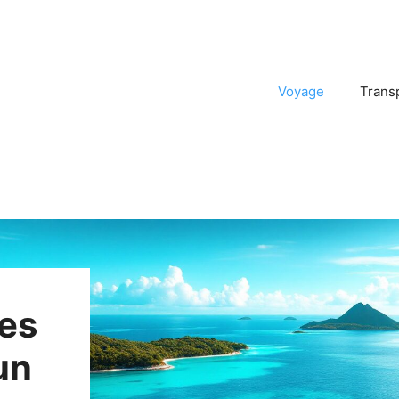
Voyage
Trans
les
un