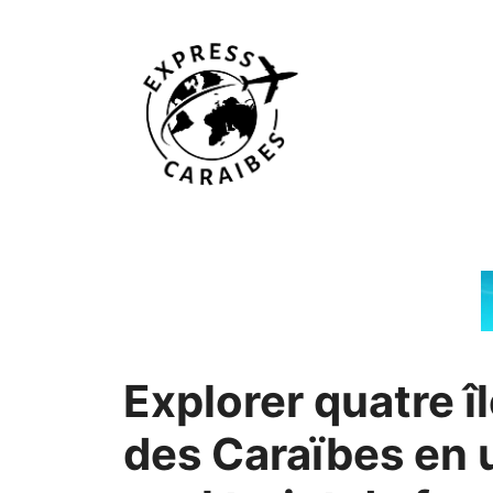
Aller
au
contenu
Explorer quatre î
des Caraïbes en 