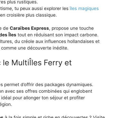
res plus rustiques.
otisme, tu peux aussi explorer les
îles magiques
n croisière plus classique.
ée de
Caraïbes Express
, propose une touche
des Îles
tout en réduisant son impact carbone.
ultures, du créole aux influences hollandaises et
e comme une découverte inédite.
 le MultiÎles Ferry et
ues permet d’offrir des packages dynamiques.
n avec ses offres combinées qui englobent
idéal pour allonger ton séjour et profiter
région.
es
à la fois simple et riche en découvertes ? Visite