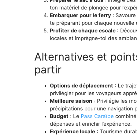
Préparer le sac à dos
: Intègre des
ton matériel de plongée pour l’expé
Embarquer pour le ferry
: Savoure 
te préparant pour chaque nouvelle 
Profiter de chaque escale
: Découv
locales et imprègne-toi des ambian
Alternatives et poin
partir
Options de déplacement
: Le traje
privilégier pour les voyageurs appr
Meilleure saison
: Privilégie les mo
précipitations pour une navigation p
Budget
: Le
Pass Caraïbe
combiné à
dépenses et enrichir l’expérience.
Expérience locale
: Tourisme durab