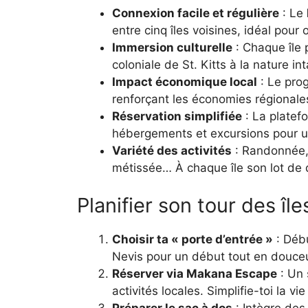
Connexion facile et régulière
: Le
entre cinq îles voisines, idéal pour
Immersion culturelle
: Chaque île 
coloniale de St. Kitts à la nature i
Impact économique local
: Le pro
renforçant les économies régionales
Réservation simplifiée
: La plate
hébergements et excursions pour un
Variété des activités
: Randonnée, 
métissée… À chaque île son lot de
Planifier son tour des îl
Choisir ta « porte d’entrée »
: Débu
Nevis pour un début tout en douceu
Réserver via Makana Escape
: Un s
activités locales. Simplifie-toi la vie