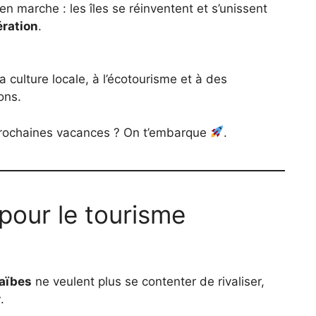
en marche : les îles se réinventent et s’unissent
ération
.
 culture locale, à l’écotourisme et à des
ons.
s prochaines vacances ? On t’embarque
.
pour le tourisme
raïbes
ne veulent plus se contenter de rivaliser,
r
.