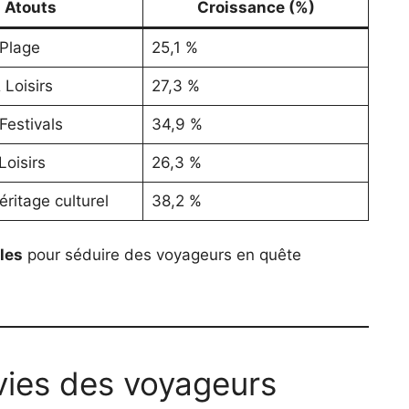
Atouts
Croissance (%)
 Plage
25,1 %
 Loisirs
27,3 %
Festivals
34,9 %
Loisirs
26,3 %
ritage culturel
38,2 %
les
pour séduire des voyageurs en quête
ies des voyageurs