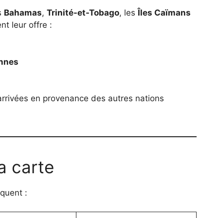
es
Bahamas
,
Trinité-et-Tobago
, les
Îles Caïmans
nt leur offre :
ennes
arrivées en provenance des autres nations
a carte
quent :