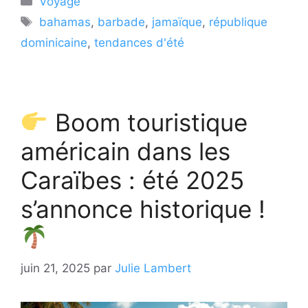
Voyage
Étiquettes
bahamas
,
barbade
,
jamaïque
,
république
dominicaine
,
tendances d'été
Boom touristique
américain dans les
Caraïbes : été 2025
s’annonce historique !
juin 21, 2025
par
Julie Lambert