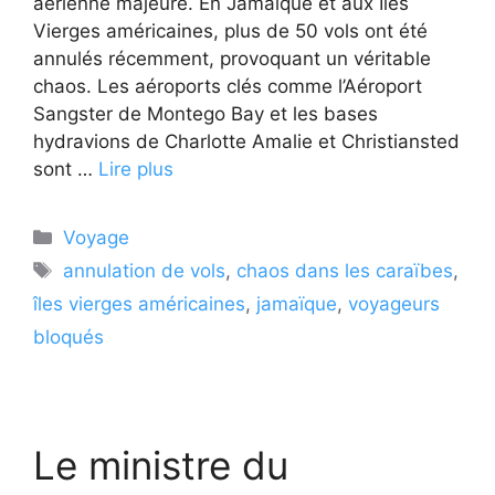
aérienne majeure. En Jamaïque et aux Îles
Vierges américaines, plus de 50 vols ont été
annulés récemment, provoquant un véritable
chaos. Les aéroports clés comme l’Aéroport
Sangster de Montego Bay et les bases
hydravions de Charlotte Amalie et Christiansted
sont …
Lire plus
Catégories
Voyage
Étiquettes
annulation de vols
,
chaos dans les caraïbes
,
îles vierges américaines
,
jamaïque
,
voyageurs
bloqués
Le ministre du