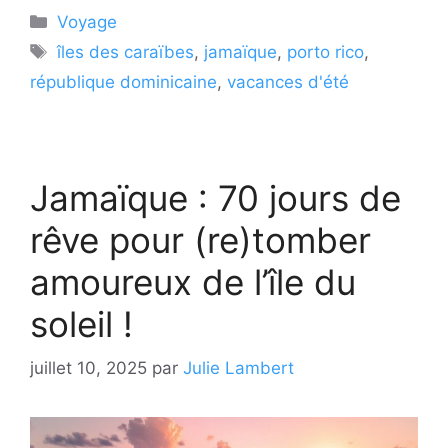
Catégories
Voyage
Étiquettes
îles des caraïbes
,
jamaïque
,
porto rico
,
république dominicaine
,
vacances d'été
Jamaïque : 70 jours de
rêve pour (re)tomber
amoureux de l’île du
soleil !
juillet 10, 2025
par
Julie Lambert