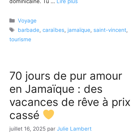
dominicaine. Tu …
Lire plus
Catégories
Voyage
Étiquettes
barbade
,
caraïbes
,
jamaïque
,
saint-vincent
,
tourisme
70 jours de pur amour
en Jamaïque : des
vacances de rêve à prix
cassé
juillet 16, 2025
par
Julie Lambert