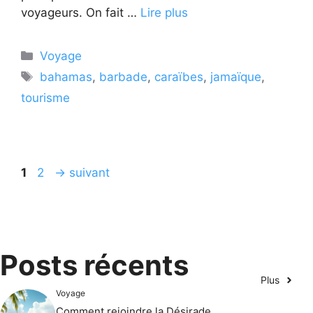
voyageurs. On fait …
Lire plus
Catégories
Voyage
Étiquettes
bahamas
,
barbade
,
caraïbes
,
jamaïque
,
tourisme
Page
Page
1
2
→
suivant
Posts récents
Plus
Voyage
Comment rejoindre la Désirade