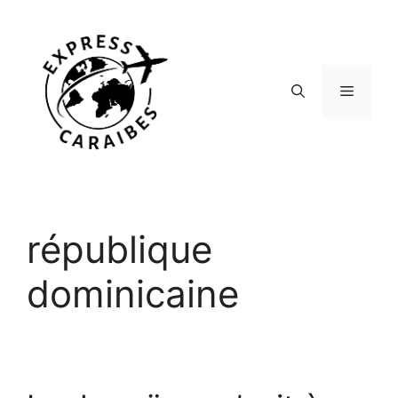
Aller
au
contenu
Menu
république
dominicaine