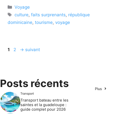
Catégories
Voyage
Étiquettes
culture
,
faits surprenants
,
république
dominicaine
,
tourisme
,
voyage
Page
Page
1
2
→
suivant
Posts récents
Plus
Transport
Transport bateau entre les
saintes et la guadeloupe :
guide complet pour 2026