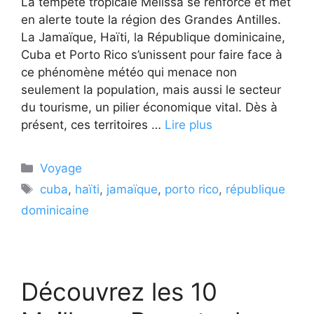
La tempête tropicale Melissa se renforce et met
en alerte toute la région des Grandes Antilles.
La Jamaïque, Haïti, la République dominicaine,
Cuba et Porto Rico s’unissent pour faire face à
ce phénomène météo qui menace non
seulement la population, mais aussi le secteur
du tourisme, un pilier économique vital. Dès à
présent, ces territoires …
Lire plus
Catégories
Voyage
Étiquettes
cuba
,
haïti
,
jamaïque
,
porto rico
,
république
dominicaine
Découvrez les 10