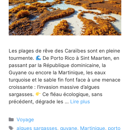
Les plages de rêve des Caraïbes sont en pleine
tourmente.
De Porto Rico à Sint Maarten, en
passant par la République dominicaine, la
Guyane ou encore la Martinique, les eaux
turquoise et le sable fin font face à une menace
croissante : l’invasion massive d’algues
sargasses.
Ce fléau écologique, sans
précédent, dégrade les …
Lire plus
Catégories
Voyage
Étiquettes
algues sargasses
,
guyane
,
Martinique
,
porto