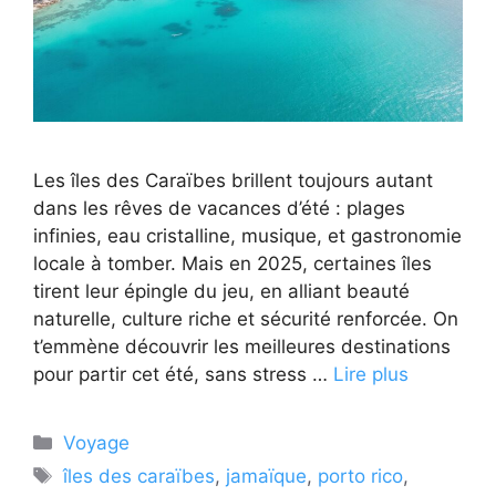
Les îles des Caraïbes brillent toujours autant
dans les rêves de vacances d’été : plages
infinies, eau cristalline, musique, et gastronomie
locale à tomber. Mais en 2025, certaines îles
tirent leur épingle du jeu, en alliant beauté
naturelle, culture riche et sécurité renforcée. On
t’emmène découvrir les meilleures destinations
pour partir cet été, sans stress …
Lire plus
Catégories
Voyage
Étiquettes
îles des caraïbes
,
jamaïque
,
porto rico
,