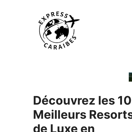
Aller
au
contenu
Découvrez les 10
Meilleurs Resort
de Luxe en