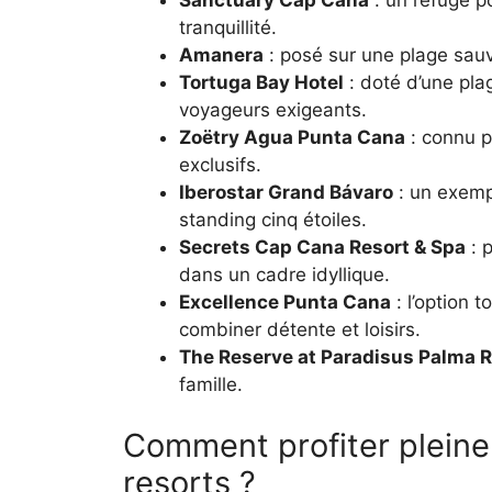
Sanctuary Cap Cana
: un refuge po
tranquillité.
Amanera
: posé sur une plage sauv
Tortuga Bay Hotel
: doté d’une pla
voyageurs exigeants.
Zoëtry Agua Punta Cana
: connu p
exclusifs.
Iberostar Grand Bávaro
: un exempl
standing cinq étoiles.
Secrets Cap Cana Resort & Spa
: 
dans un cadre idyllique.
Excellence Punta Cana
: l’option 
combiner détente et loisirs.
The Reserve at Paradisus Palma R
famille.
Comment profiter pleine
resorts ?