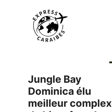
Aller
au
contenu
Jungle Bay
Dominica élu
meilleur comple