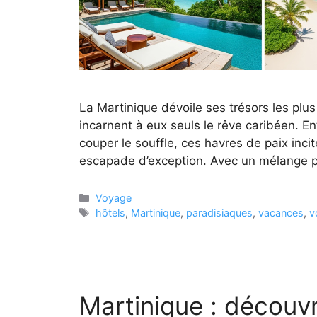
La Martinique dévoile ses trésors les plu
incarnent à eux seuls le rêve caribéen. E
couper le souffle, ces havres de paix inc
escapade d’exception. Avec un mélange p
Catégories
Voyage
Étiquettes
hôtels
,
Martinique
,
paradisiaques
,
vacances
,
v
Martinique : découvr