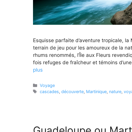
Esquisse parfaite d’aventure tropicale, l
terrain de jeu pour les amoureux de la nat
rhums renommés, l’Île aux Fleurs revendiq
fois refuges de fraîcheur et témoins d’un
plus
Catégories
Voyage
Étiquettes
cascades
,
découverte
,
Martinique
,
nature
,
voy
Guadeloupe ou Martini