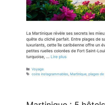
La Martinique révèle ses secrets les mie
quête du cliché parfait. Entre plages de 
luxuriants, cette île caribéenne offre un é
petites ruelles colorées de Fort Saint-Lo
turquoise, …
Lire plus
Catégories
Voyage
Étiquettes
coins instagrammables
,
Martinique
,
plages de 
Martinique : 5 hôtel