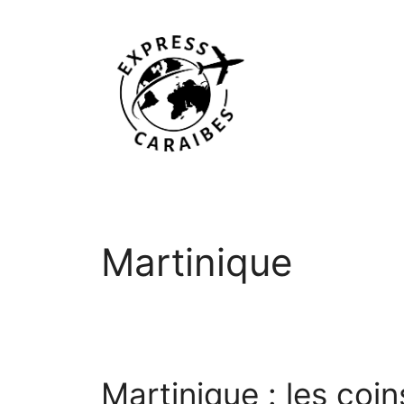
Aller
au
contenu
Martinique
Martinique : les coin