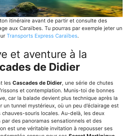
on itinéraire avant de partir et consulte des
yage aux Caraïbes. Tu pourras par exemple jeter un
sur
Transports Express Caraïbes
.
 et aventure à la
cades de Didier
t les
Cascades de Didier
, une série de chutes
 frissons et contemplation. Munis-toi de bonnes
e, car la balade devient plus technique après la
 un tunnel mystérieux, où un peu d’éclairage est
es chauves-souris locales. Au-delà, les deux
 par des panoramas sensationnels et des
on est une véritable invitation à repousser ses
t indomptée connue pour ses
Secret Martinique