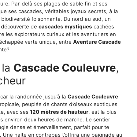
ure. Par-delà ses plages de sable fin et ses
ue ses cascades, véritables joyaux secrets, à la
e biodiversité foisonnante. Du nord au sud, un
la découverte de
cascades mystiques
cachées
e les explorateurs curieux et les aventuriers en
e échappée verte unique, entre
Aventure Cascade
nte?
 la
Cascade Couleuvre
,
êcheur
car la randonnée jusqu’à la
Cascade Couleuvre
tropicale, peuplée de chants d’oiseaux exotiques
te, avec ses
120 mètres de hauteur
, est la plus
s environ deux heures de marche. Le sentier
ngle dense et émerveillement, parfait pour te
. Une halte en contrebas t’offrira une baignade au