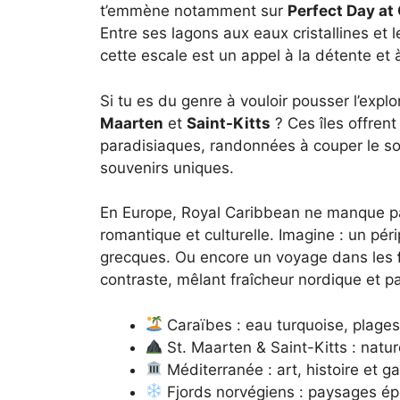
t’emmène notamment sur
Perfect Day a
Entre ses lagons aux eaux cristallines et
cette escale est un appel à la détente et
Si tu es du genre à vouloir pousser l’expl
Maarten
et
Saint-Kitts
? Ces îles offren
paradisiaques, randonnées à couper le s
souvenirs uniques.
En Europe, Royal Caribbean ne manque pas
romantique et culturelle. Imagine : un pér
grecques. Ou encore un voyage dans les
contraste, mêlant fraîcheur nordique et 
Caraïbes : eau turquoise, plages
St. Maarten & Saint-Kitts : natu
Méditerranée : art, histoire et g
Fjords norvégiens : paysages épo