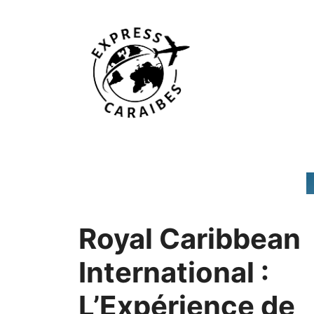
Aller
au
contenu
Royal Caribbean
International :
L’Expérience de