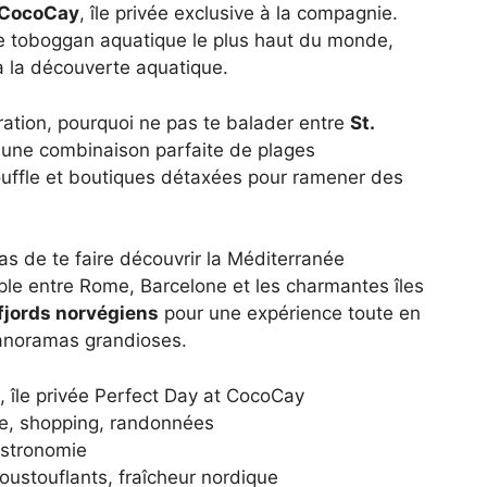
t CocoCay
, île privée exclusive à la compagnie.
 le toboggan aquatique le plus haut du monde,
 à la découverte aquatique.
oration, pourquoi ne pas te balader entre
St.
t une combinaison parfaite de plages
ouffle et boutiques détaxées pour ramener des
 de te faire découvrir la Méditerranée
iple entre Rome, Barcelone et les charmantes îles
fjords norvégiens
pour une expérience toute en
panoramas grandioses.
, île privée Perfect Day at CocoCay
re, shopping, randonnées
astronomie
ustouflants, fraîcheur nordique