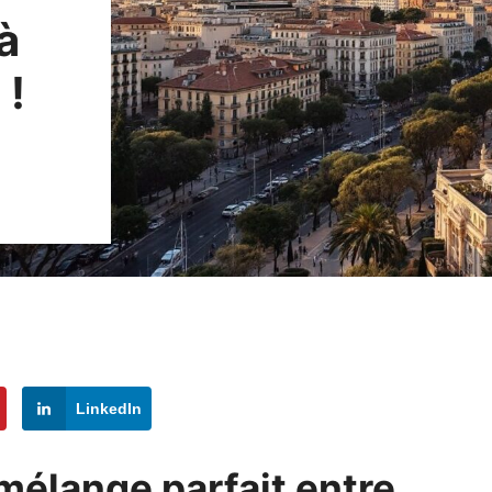
à
 !
LinkedIn
mélange parfait entre