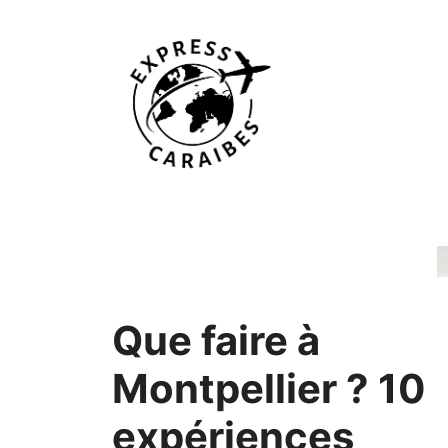
Aller
au
contenu
Que faire à
Montpellier ? 10
expériences