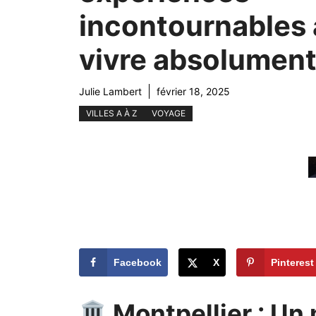
incontournables 
vivre absolument
Julie Lambert
février 18, 2025
VILLES A À Z
VOYAGE
Facebook
X
Pinterest
Montpellier : Un 