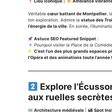
Lieu iconique
|
Ambiance vibrant
Véritable
cœur battant de Montpellier
, 
ton exploration. Admire la
statue des Tro
l’énergie de la ville
. En soirée, l’illumina
Astuce SEO Featured Snippet
:
Pourquoi visiter la Place de la Comédie
C’est l’un des plus grands espaces p
l’Opéra et des animations toute l’année 
Explore l’Écusson
aux ruelles secrète
Architecture médiévale
|
Spot In