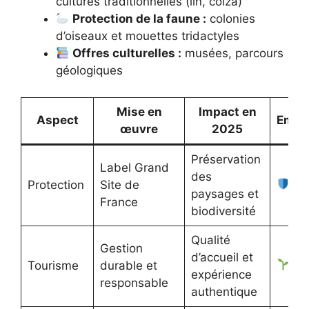
cultures traditionnelles (lin, colza)
Protection de la faune :
colonies
d’oiseaux et mouettes tridactyles
Offres culturelles :
musées, parcours
géologiques
Mise en
Impact en
Aspect
Emoji
œuvre
2025
Préservation
Label Grand
des
Protection
Site de
paysages et
France
biodiversité
Qualité
Gestion
d’accueil et
Tourisme
durable et
expérience
responsable
authentique