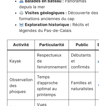
Balades en bateau :
Panoramas
depuis la mer
Visites géologiques :
Découverte des
formations anciennes du cap
Exploration historique :
Récits et
légendes du Pas-de-Calais
Activité
Particularité
Public
Emo
Respectueux
Débutants
Kayak
de
et
l’environnement
confirmés
Temps
Observation
d’approche
Familles et
des
optimal au
naturalistes
phoques
printemps
Vues