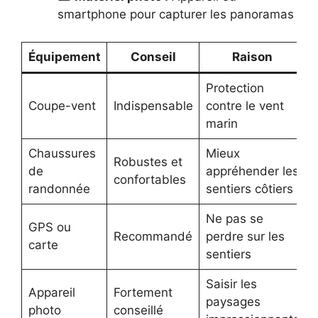
smartphone pour capturer les panoramas
Équipement
Conseil
Raison
Protection
Coupe-vent
Indispensable
contre le vent
marin
Chaussures
Mieux
Robustes et
de
appréhender les
confortables
randonnée
sentiers côtiers
Ne pas se
GPS ou
Recommandé
perdre sur les
carte
sentiers
Saisir les
Appareil
Fortement
paysages
photo
conseillé