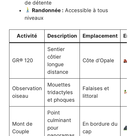
de détente
Randonnée :
Accessible à tous
niveaux
Activité
Description
Emplacement
Emoj
Sentier
côtier
GR® 120
Côte d’Opale
longue
distance
Mouettes
Observation
Falaises et
tridactyles
oiseau
littoral
et phoques
Point
culminant
Mont de
En bordure du
pour
Couple
cap
panoramas