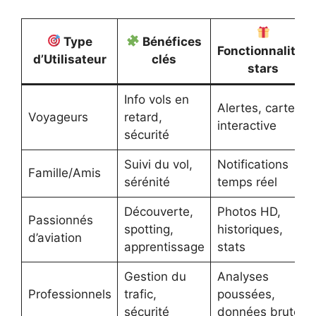
Type
Bénéfices
Fonctionnalités
d’Utilisateur
clés
stars
Info vols en
Alertes, carte
Voyageurs
retard,
interactive
sécurité
Suivi du vol,
Notifications
Famille/Amis
sérénité
temps réel
Découverte,
Photos HD,
Passionnés
spotting,
historiques,
d’aviation
apprentissage
stats
Gestion du
Analyses
Professionnels
trafic,
poussées,
sécurité
données brutes