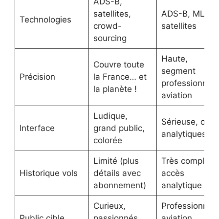
ADS-B,
satellites,
ADS-B, MLAT,
Technologies
crowd-
satellites
sourcing
Haute,
Couvre toute
segment
Précision
la France… et
professionnel
la planète !
aviation
Ludique,
Sérieuse, outil
Interface
grand public,
analytiques
colorée
Limité (plus
Très complet,
Historique vols
détails avec
accès
abonnement)
analytique
Curieux,
Professionnels
Public cible
passionnés,
aviation,