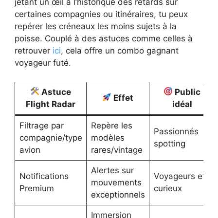
jetant un œil à l’historique des retards sur
certaines compagnies ou itinéraires, tu peux
repérer les créneaux les moins sujets à la
poisse. Couplé à des astuces comme celles à
retrouver
ici
, cela offre un combo gagnant
voyageur futé.
Astuce
Public
Effet
Flight Radar
idéal
Filtrage par
Repère les
Passionnés
compagnie/type
modèles
spotting
avion
rares/vintage
Alertes sur
Notifications
Voyageurs et
mouvements
Premium
curieux
exceptionnels
Immersion