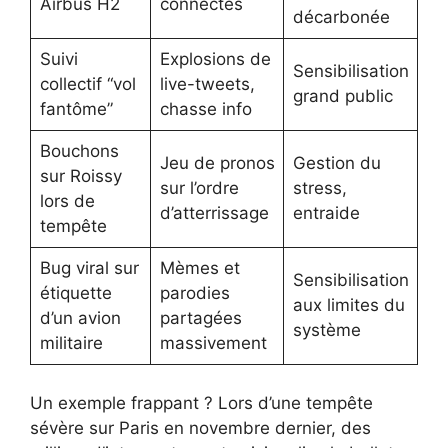
Airbus H2
connectés
décarbonée
Suivi
Explosions de
Sensibilisation
collectif “vol
live-tweets,
grand public
fantôme”
chasse info
Bouchons
Jeu de pronos
Gestion du
sur Roissy
sur l’ordre
stress,
lors de
d’atterrissage
entraide
tempête
Bug viral sur
Mèmes et
Sensibilisation
étiquette
parodies
aux limites du
d’un avion
partagées
système
militaire
massivement
Un exemple frappant ? Lors d’une tempête
sévère sur Paris en novembre dernier, des