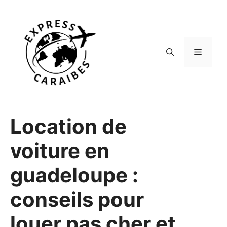
Aller
au
contenu
Menu
Location de
voiture en
guadeloupe :
conseils pour
louer pas cher et