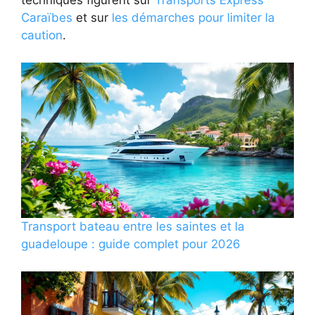
techniques figurent sur
Transports Express
Caraïbes
et sur
les démarches pour limiter la
caution
.
Transport bateau entre les saintes et la
guadeloupe : guide complet pour 2026