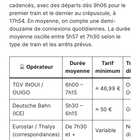
cadencés, avec des départs dès 9h06 pour le
premier train et le dernier au crépuscule, à
17h54. En moyenne, on compte une demi-
douzaine de connexions quotidiennes. La durée
moyenne oscille entre 5h57 et 7h30 selon le
type de train et les arrêts prévus.
Durée
Tarif
Traje
Opérateur
moyenne
minimum
direc
TGV INOUI /
6h00 –
Oui /
≈ 46,99 €
OUIGO
7h15
Oui
Deutsche Bahn
5h30 –
≈ 50 €
Oui
(ICE)
6h15
Eurostar / Thalys
De 7h30
Non
Variable
(correspondances)
et +
direc