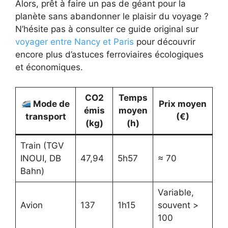
Alors, prêt à faire un pas de géant pour la
planète sans abandonner le plaisir du voyage ?
N’hésite pas à consulter ce guide original sur
voyager entre Nancy et Paris
pour découvrir
encore plus d’astuces ferroviaires écologiques
et économiques.
CO2
Temps
Mode de
Prix moyen
émis
moyen
transport
(€)
(kg)
(h)
Train (TGV
INOUI, DB
47,94
5h57
≈ 70
Bahn)
Variable,
Avion
137
1h15
souvent >
100