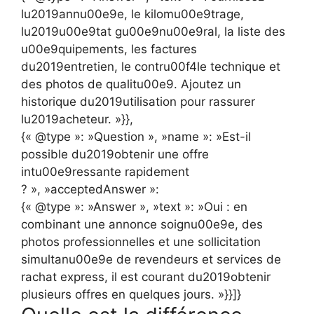
lu2019annu00e9e, le kilomu00e9trage,
lu2019u00e9tat gu00e9nu00e9ral, la liste des
u00e9quipements, les factures
du2019entretien, le contru00f4le technique et
des photos de qualitu00e9. Ajoutez un
historique du2019utilisation pour rassurer
lu2019acheteur. »}},
{« @type »: »Question », »name »: »Est-il
possible du2019obtenir une offre
intu00e9ressante rapidement
? », »acceptedAnswer »:
{« @type »: »Answer », »text »: »Oui : en
combinant une annonce soignu00e9e, des
photos professionnelles et une sollicitation
simultanu00e9e de revendeurs et services de
rachat express, il est courant du2019obtenir
plusieurs offres en quelques jours. »}}]}