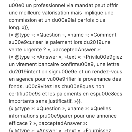
u00e0 un professionnel via mandat peut offrir
une meilleure valorisation mais implique une
commission et un du00e9lai parfois plus
long. »}},
{« @type »: »Question », »name »: »Comment
su00e9curiser le paiement lors du2019une
vente urgente ? », »acceptedAnswer »:
{« @type »: »Answer », »text »: »Privilu00e9giez
un virement bancaire confirmu00e9, une lettre
du2019intention signu00e9e et un rendez-vous
en agence pour vu00e9rifier la provenance des
fonds. u00c9vitez les chu00e8ques non
certifiu00e9s et les paiements en espu00e8ces
importants sans justificatif. »}},
{« @type »: »Question », »name »: »Quelles
informations pru00e9parer pour une annonce
efficace ? », »acceptedAnswer »:
{« @type »: »Answer », »text »: »Fournissez