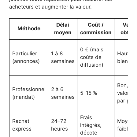
acheteurs et augmenter la valeur.
Délai
Coût /
Valeu
Méthode
moyen
commission
obten
0 € (mais
Particulier
1 à 8
Haut si
coûts de
(annonces)
semaines
bien ve
diffusion)
Bon,
Professionnel
2 à 6
5–15 %
valorisa
(mandat)
semaines
par pro
Frais
Rachat
24–72
Moyen 
intégrés,
express
heures
faible
décote