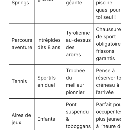
Springs
géante
piscine
quasi pour
toi seul !
Chaussures
Tyrolienne
de sport
Parcours
Intrépides
au-dessus
obligatoires,
aventure
dès 8 ans
des
frissons
arbres
garantis
Trophée
Pense à
Sportifs
du
réserver ton
Tennis
en duel
meilleur
créneau à
pionnier
l’arrivée
Pont
Parfait pour
suspendu
occuper les
Aires de
Enfants
&
plus jeunes
jeux
toboggans
à l’heure de