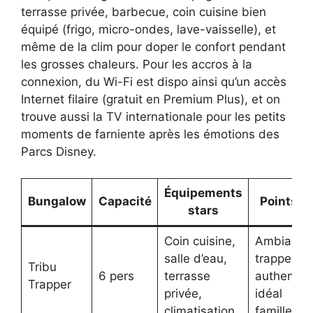
terrasse privée, barbecue, coin cuisine bien
équipé (frigo, micro-ondes, lave-vaisselle), et
même de la clim pour doper le confort pendant
les grosses chaleurs. Pour les accros à la
connexion, du Wi-Fi est dispo ainsi qu’un accès
Internet filaire (gratuit en Premium Plus), et on
trouve aussi la TV internationale pour les petits
moments de farniente après les émotions des
Parcs Disney.
Équipements
Bungalow
Capacité
Points fo
stars
Coin cuisine,
Ambiance
salle d’eau,
trappeur
Tribu
6 pers
terrasse
authentiq
Trapper
privée,
idéal
climatisation
familles/f