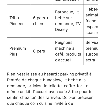
Hébergem
Barbecue, lit
animal-
Tribu
6 pers +
bébé sur
friendly,
Pioneer
chien
demande, TV
espace
Disney
spacieux
Peignoirs,
Services
Premium
machine à
premium 
6 pers
Plus
café, produits
surcoût e
d’accueil
extra
Rien n’est laissé au hasard : parking privatif à
l’entrée de chaque bungalow, lit bébé à la
demande, articles de toilette, coffre-fort, et
même un kit d’accueil avec café & thé pour te
sentir “chez toi” dès l’arrivée. Doit-on préciser
que chaque coin cuisine invite à de