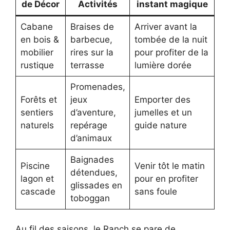
de Décor
Activités
instant magique
Cabane
Braises de
Arriver avant la
en bois &
barbecue,
tombée de la nuit
mobilier
rires sur la
pour profiter de la
rustique
terrasse
lumière dorée
Promenades,
Forêts et
jeux
Emporter des
sentiers
d’aventure,
jumelles et un
naturels
repérage
guide nature
d’animaux
Baignades
Piscine
Venir tôt le matin
détendues,
lagon et
pour en profiter
glissades en
cascade
sans foule
toboggan
Au fil des saisons, le Ranch se pare de