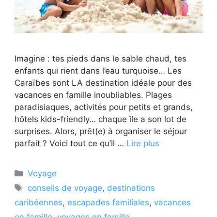
Imagine : tes pieds dans le sable chaud, tes
enfants qui rient dans l’eau turquoise… Les
Caraïbes sont LA destination idéale pour des
vacances en famille inoubliables. Plages
paradisiaques, activités pour petits et grands,
hôtels kids-friendly… chaque île a son lot de
surprises. Alors, prêt(e) à organiser le séjour
parfait ? Voici tout ce qu’il …
Lire plus
Catégories
Voyage
Étiquettes
conseils de voyage
,
destinations
caribéennes
,
escapades familiales
,
vacances
en famille
,
voyages en famille