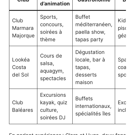
d’animation
Sports,
Buffet
Club
Kids C
concours,
méditerranéen,
Marmara
piscine
soirées à
paella show,
Majorque
géante
thème
tapas party
Dégustation
Cours de
Lookéa
locale, bar à
Spa,
salsa,
Costa
tapas,
coach
aquagym,
del Sol
desserts
sportif
spectacles
maison
Excursions
Buffets
Club
kayak, quiz
Excurs
internationaux,
Baléares
culture,
incluse
spécialités îles
soirées DJ