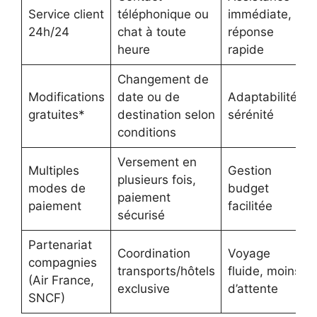
Service client
téléphonique ou
immédiate,
24h/24
chat à toute
réponse
heure
rapide
Changement de
Modifications
date ou de
Adaptabilité,
gratuites*
destination selon
sérénité
conditions
Versement en
Multiples
Gestion
plusieurs fois,
modes de
budget
paiement
paiement
facilitée
sécurisé
Partenariat
Coordination
Voyage
compagnies
transports/hôtels
fluide, moins
(Air France,
exclusive
d’attente
SNCF)