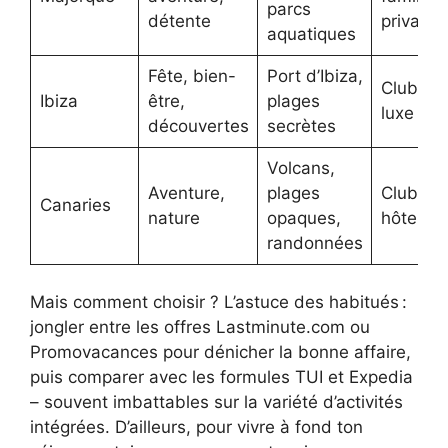
parcs
détente
privativ
aquatiques
Fête, bien-
Port d’Ibiza,
Clubs, r
Ibiza
être,
plages
luxe
découvertes
secrètes
Volcans,
Aventure,
plages
Clubs sp
Canaries
nature
opaques,
hôtels n
randonnées
Mais comment choisir ? L’astuce des habitués :
jongler entre les offres Lastminute.com ou
Promovacances pour dénicher la bonne affaire,
puis comparer avec les formules TUI et Expedia
– souvent imbattables sur la variété d’activités
intégrées. D’ailleurs, pour vivre à fond ton