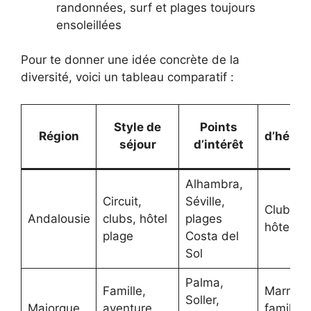
randonnées, surf et plages toujours
ensoleillées
Pour te donner une idée concrète de la
diversité, voici un tableau comparatif :
Ty
Style de
Points
Région
d’hébe
séjour
d’intérêt
T
Alhambra,
Circuit,
Séville,
Club Lo
Andalousie
clubs, hôtel
plages
hôtels 4
plage
Costa del
Sol
Palma,
Famille,
Marmara
Soller,
Majorque
aventure,
famille, 