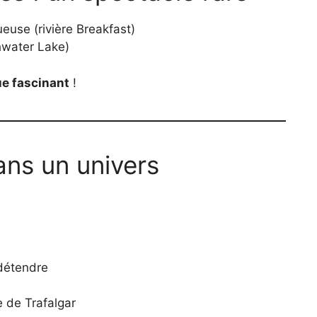
euse (rivière Breakfast)
hwater Lake)
ue fascinant
!
ns un univers
détendre
e de Trafalgar