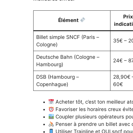
Prix
Élément
indicat
Billet simple SNCF (Paris –
35€ – 2
Cologne)
Deutsche Bahn (Cologne –
24€ – 8
Hambourg)
DSB (Hambourg –
28,90€ 
Copenhague)
60€
Acheter tôt, c’est ton meilleur 
Favoriser les horaires creux évit
Coupler plusieurs opérateurs pou
Penser à prendre un billet avec 
Utiliser Trainline et OUI.sncf pou