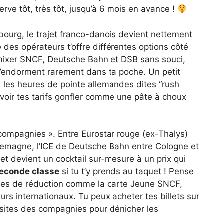
serve tôt, très tôt, jusqu’à 6 mois en avance !
urg, le trajet franco-danois devient nettement
 des opérateurs t’offre différentes options côté
ixer SNCF, Deutsche Bahn et DSB sans souci,
i s’endorment rarement dans ta poche. Un petit
s les heures de pointe allemandes dites “rush
voir tes tarifs gonfler comme une pâte à choux
-compagnies ». Entre Eurostar rouge (ex-Thalys)
llemagne, l’ICE de Deutsche Bahn entre Cologne et
let devient un cocktail sur-mesure à un prix qui
seconde classe
si tu t’y prends au taquet ! Pense
rtes de réduction comme la carte Jeune SNCF,
eurs internationaux. Tu peux acheter tes billets sur
s sites des compagnies pour dénicher les