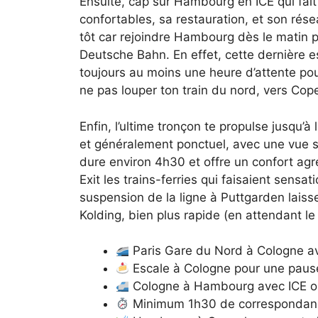
Ensuite, cap sur Hambourg en ICE qui fait
confortables, sa restauration, et son résea
tôt car rejoindre Hambourg dès le matin p
Deutsche Bahn. En effet, cette dernière es
toujours au moins une heure d’attente po
ne pas louper ton train du nord, vers Co
Enfin, l’ultime tronçon te propulse jusqu’
et généralement ponctuel, avec une vue s
dure environ 4h30 et offre un confort agré
Exit les trains-ferries qui faisaient sensa
suspension de la ligne à Puttgarden laisse
Kolding, bien plus rapide (en attendant l
Paris Gare du Nord à Cologne a
Escale à Cologne pour une pause
Cologne à Hambourg avec ICE ou
Minimum 1h30 de correspondanc