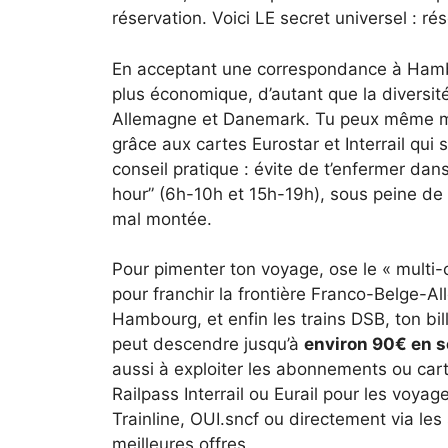
réservation. Voici LE secret universel : ré
En acceptant une correspondance à Hambo
plus économique, d’autant que la diversité
Allemagne et Danemark. Tu peux même m
grâce aux cartes Eurostar et Interrail qu
conseil pratique : évite de t’enfermer dan
hour” (6h-10h et 15h-19h), sous peine de 
mal montée.
Pour pimenter ton voyage, ose le « multi
pour franchir la frontière Franco-Belge-A
Hambourg, et enfin les trains DSB, ton bil
peut descendre jusqu’à
environ 90€ en 
aussi à exploiter les abonnements ou ca
Railpass Interrail ou Eurail pour les voyag
Trainline, OUI.sncf ou directement via le
meilleures offres.