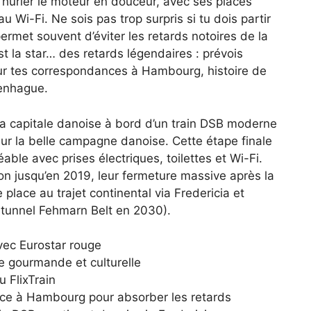
 hurler le moteur en douceur, avec ses places
u Wi-Fi. Ne sois pas trop surpris si tu dois partir
ermet souvent d’éviter les retards notoires de la
t la star… des retards légendaires : prévois
ur tes correspondances à Hambourg, histoire de
penhague.
à la capitale danoise à bord d’un train DSB moderne
ur la belle campagne danoise. Cette étape finale
able avec prises électriques, toilettes et Wi-Fi.
tion jusqu’en 2019, leur fermeture massive après la
 place au trajet continental via Fredericia et
e tunnel Fehmarn Belt en 2030).
vec Eurostar rouge
 gourmande et culturelle
 FlixTrain
e à Hambourg pour absorber les retards