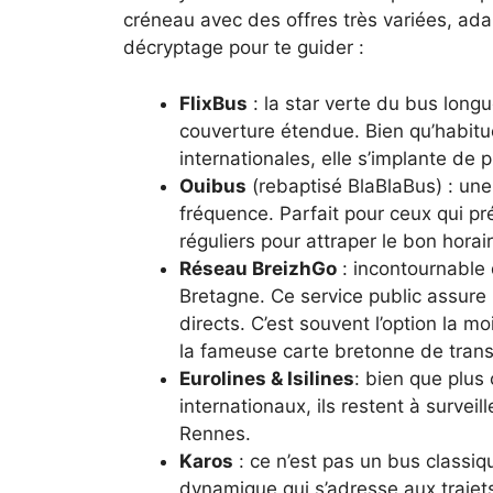
créneau avec des offres très variées, ada
décryptage pour te guider :
FlixBus
: la star verte du bus long
couverture étendue. Bien qu’habitue
internationales, elle s’implante de 
Ouibus
(rebaptisé BlaBlaBus) : une 
fréquence. Parfait pour ceux qui pr
réguliers pour attraper le bon horair
Réseau BreizhGo
: incontournable
Bretagne. Ce service public assure 
directs. C’est souvent l’option la m
la fameuse carte bretonne de trans
Eurolines & Isilines
: bien que plus
internationaux, ils restent à surve
Rennes.
Karos
: ce n’est pas un bus classi
dynamique qui s’adresse aux trajets