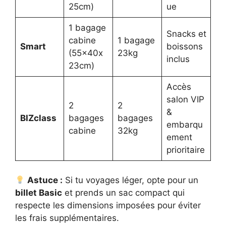
25cm)
ue
1 bagage
Snacks et
cabine
1 bagage
Smart
boissons
(55x40x
23kg
inclus
23cm)
Accès
salon VIP
2
2
&
BIZclass
bagages
bagages
embarqu
cabine
32kg
ement
prioritaire
Astuce :
Si tu voyages léger, opte pour un
billet Basic
et prends un sac compact qui
respecte les dimensions imposées pour éviter
les frais supplémentaires.