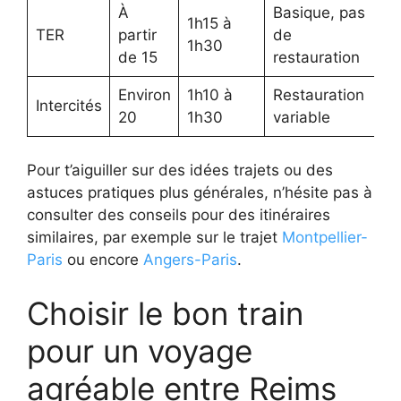
À
Basique, pas
1h15 à
F
TER
partir
de
1h30
s
de 15
restauration
Environ
1h10 à
Restauration
Intercités
V
20
1h30
variable
Pour t’aiguiller sur des idées trajets ou des
astuces pratiques plus générales, n’hésite pas à
consulter des conseils pour des itinéraires
similaires, par exemple sur le trajet
Montpellier-
Paris
ou encore
Angers-Paris
.
Choisir le bon train
pour un voyage
agréable entre Reims