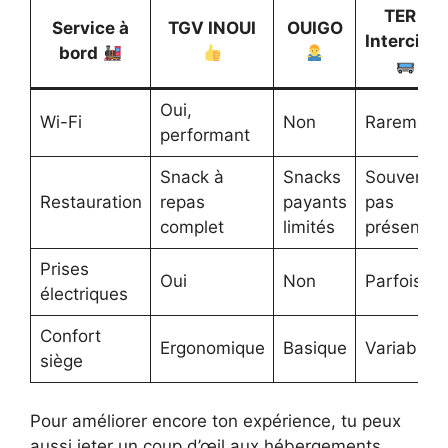
TER /
Service à
TGV INOUI
OUIGO
Intercités
bord
Oui,
Wi-Fi
Non
Rarement
performant
Snack à
Snacks
Souvent
Restauration
repas
payants
pas
complet
limités
présent
Prises
Oui
Non
Parfois
électriques
Confort
Ergonomique
Basique
Variable
siège
Pour améliorer encore ton expérience, tu peux
aussi jeter un coup d’œil aux hébergements