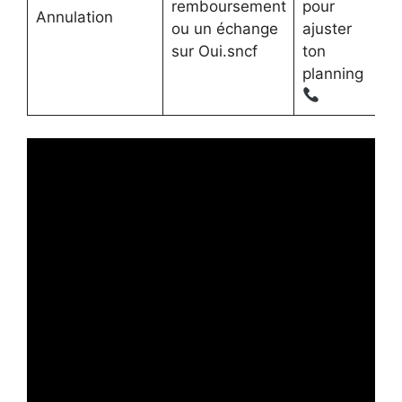
remboursement
pour
Annulation
ou un échange
ajuster
sur Oui.sncf
ton
planning