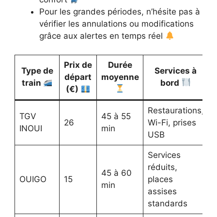
Pour les grandes périodes, n’hésite pas à
vérifier les annulations ou modifications
grâce aux alertes en temps réel
Prix de
Durée
Type de
Services à
R
départ
moyenne
train
bord
(€)
Restaurations,
TGV
45 à 55
S
26
Wi-Fi, prises
INOUI
min
m
USB
Services
réduits,
45 à 60
OUIGO
15
places
f
min
assises
t
standards