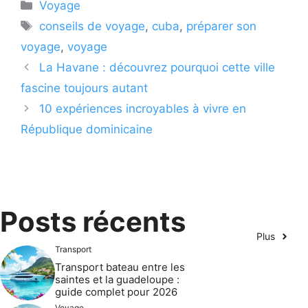
Catégories
Voyage
Étiquettes
conseils de voyage
,
cuba
,
préparer son
voyage
,
voyage
La Havane : découvrez pourquoi cette ville
fascine toujours autant
10 expériences incroyables à vivre en
République dominicaine
Posts récents
Plus
Transport
Transport bateau entre les
saintes et la guadeloupe :
guide complet pour 2026
Voyage