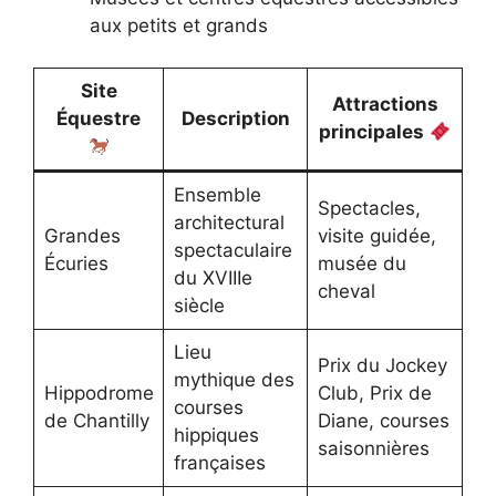
aux petits et grands
Site
Attractions
Équestre
Description
principales
Ensemble
Spectacles,
architectural
Grandes
visite guidée,
spectaculaire
Écuries
musée du
du XVIIIe
cheval
siècle
Lieu
Prix du Jockey
mythique des
Hippodrome
Club, Prix de
courses
de Chantilly
Diane, courses
hippiques
saisonnières
françaises