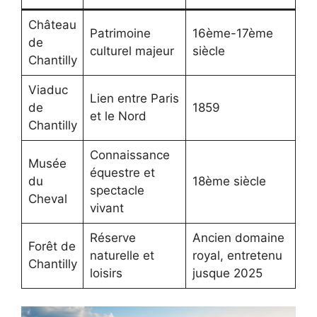
Château
Patrimoine
16ème-17ème
de
culturel majeur
siècle
Chantilly
Viaduc
Lien entre Paris
de
1859
et le Nord
Chantilly
Connaissance
Musée
équestre et
du
18ème siècle
spectacle
Cheval
vivant
Réserve
Ancien domaine
Forêt de
naturelle et
royal, entretenu
Chantilly
loisirs
jusque 2025